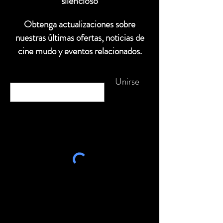
silencioso
Esta categoría no tiene
ninguna pregunta frecuente
Obtenga actualizaciones sobre
por ahora. Vuelve a
nuestras últimas ofertas, noticias de
revisar en otro momento o
cine mudo y eventos relacionados.
explora otras categorías.
Correo
electrónico
Unirse