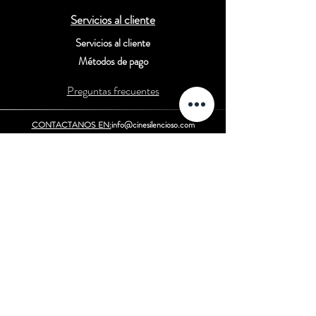
Servicios al cliente
Servicios al cliente
Métodos de pago
Preguntas frecuentes
CONTACTANOS EN:
info@cinesilencioso.com
contact@silentcinema.com
Redes sociales
Página de Facebook de Silent Cinema
Página de Twitter de SilentCinema
Blog de Cine Silencioso