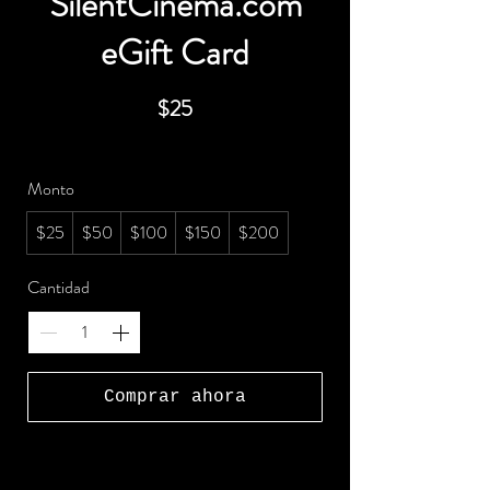
SilentCinema.com
eGift Card
$25
Monto
$25
$50
$100
$150
$200
Cantidad
Comprar ahora