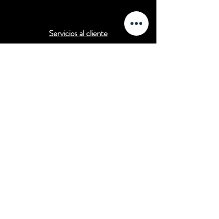
Servicios al cliente
Servicios al cliente
Métodos de pago
Preguntas frecuentes
CONTACTANOS EN:
info@cinesilencioso.com
contact@silentcinema.com
Redes sociales
Página de Facebook de Silent Cinema
Página de Twitter de SilentCinema
Blog de Cine Silencioso