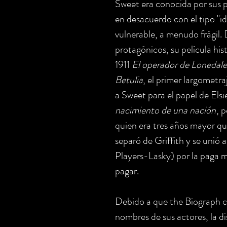
Sweet era conocida por sus p
en desacuerdo con el tipo "id
vulnerable, a menudo frágil
protagónicos, su película histó
1911
El operador de Lonedale
Betulia
, el primer largometraj
a Sweet para el papel de Els
nacimiento de una nación
, p
quien era tres años mayor q
separó de Griffith y se uni
Players-Lasky) por la paga m
pagar.
Debido a que the Biograph c
nombres de sus actores, la di