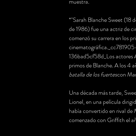
muestra.
*"Sarah Blanche Sweet (18 d
de 1986) fue una actriz de 
comenzó su carrera en los pri
cinematográfica._cc78190
136bad5cf58d_Los actores A
primos de Blanche. A los 4 añ
batalla de los fuertes
con Mar
Una década más tarde, Sweet
Lionel, en una película dirig
había convertido en rival de
comenzado con Griffith el añ