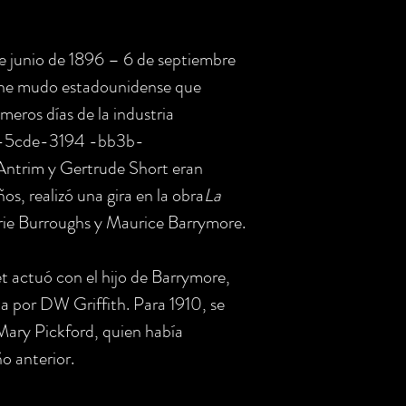
e junio de 1896 – 6 de septiembre
cine mudo estadounidense que
meros días de la industria
5-5cde-3194 -bb3b-
ntrim y Gertrude Short eran
os, realizó una gira en la obra
La
ie Burroughs y Maurice Barrymore.
 actuó con el hijo de Barrymore,
ida por DW Griffith. Para 1910, se
 Mary Pickford, quien había
o anterior.