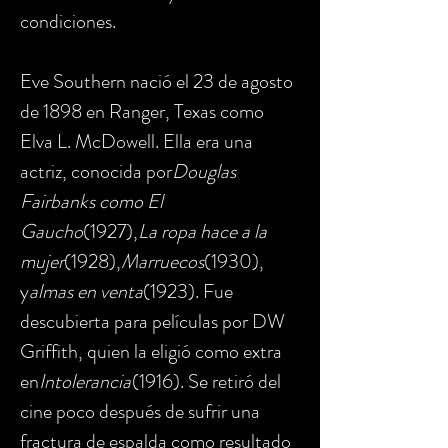
condiciones.
Eve Southern nació el 23 de agosto
de 1898 en Ranger, Texas como
Elva L. McDowell. Ella era una
actriz, conocida por
Douglas
Fairbanks como El
Gaucho
(1927),
La ropa hace a la
mujer
(1928),
Marruecos
(1930),
y
almas en venta
(1923). Fue
descubierta para películas por DW
Griffith, quien la eligió como extra
en
Intolerancia
(1916). Se retiró del
cine poco después de sufrir una
fractura de espalda como resultado