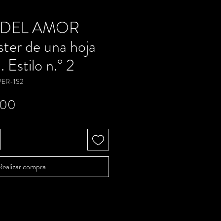
 DEL AMOR
ter de una hoja
 Estilo n.° 2
ER-1S2
Precio
.00
Realizar compra