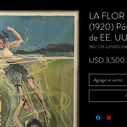
LA FLOR
(1920) Pós
de EE. UU.
SKU: CH-LOVEFLOW
USD 3,500
Agregar al carrito