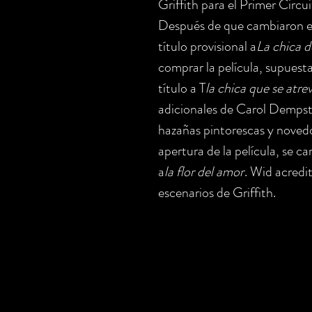
Griffith para el Primer Circu
Después de que cambiaron el 
título provisional a
La chica d
comprar la película, supue
título a T
la chica que se atre
adicionales de Carol Dempste
hazañas pintorescas y novedo
apertura de la película, se c
a
la flor del amor
. Wid acredi
escenarios de Griffith.