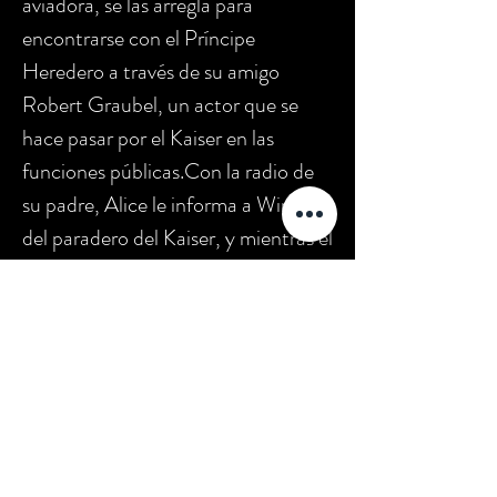
aviadora, se las arregla para
encontrarse con el Príncipe
Heredero a través de su amigo
Robert Graubel, un actor que se
hace pasar por el Kaiser en las
funciones públicas.Con la radio de
su padre, Alice le informa a Winslow
del paradero del Kaiser, y mientras él
captura la Emperador alemán, ella
mata al Príncipe Heredero. Ahora
prisionero, el Kaiser se ahoga y se
despierta en el infierno, donde
Satanás abdica a su favor, diciendo
que las torturas del Kaiser son más
diabólicas que cualquiera que haya