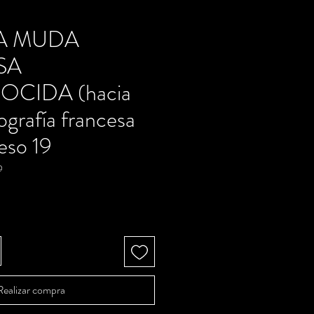
A MUDA
SA
CIDA (hacia
grafía francesa
eso 19
9
recio
Realizar compra