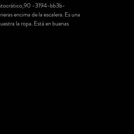
stocrático,90 -3194-bb3b-
eras encima de la escalera. Es una
uestra la ropa. Está en buenas