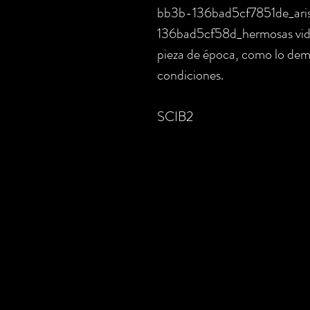
bb3b-136bad5cf7851de_ari
136bad5cf58d_hermosas vidri
pieza de época, como lo dem
condiciones.
SCIB2